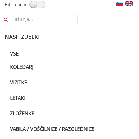
Hitri način
NAŠI IZDELKI
VSE
KOLEDARJI
Enostranski stenski koledarji
VIZITKE
Letni planerji
Zložljive vizitke
LETAKI
Vizitke
Letaki
ZLOŽENKE
Zloženke
VABILA / VOŠČILNICE / RAZGLEDNICE