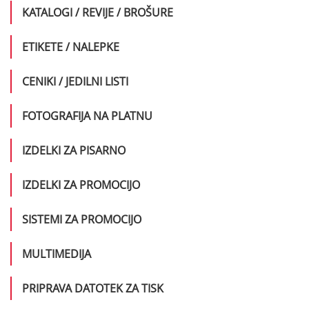
Razglednice
KATALOGI / REVIJE / BROŠURE
Samolepilne razglednice
Brošure s špiralno vezavo
ETIKETE / NALEPKE
Voščilnice
Brošure s sponkano vezavo
Bele nalepke standard formatov
CENIKI / JEDILNI LISTI
Brošure z lepljeno vezavo
Nalepke na traku
Jedilni listi
FOTOGRAFIJA NA PLATNU
Nalepke za registratorje
Platno na lesenem okvirju
IZDELKI ZA PISARNO
Prozorne nalepke
Dopisni listi
IZDELKI ZA PROMOCIJO
Kuverte
Kemični svinčnik
SISTEMI ZA PROMOCIJO
Samolepilni lističi v bloku
Knjižna kazala
Mesh transparenti
MULTIMEDIJA
Štampiljke
Namizna podloga
PVC transparenti
Ovitki za CD-je
PRIPRAVA DATOTEK ZA TISK
Namizna stojala