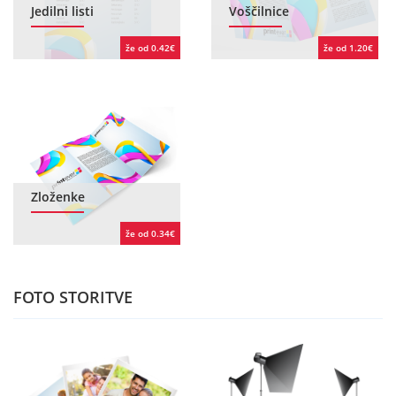
Jedilni listi
Voščilnice
že od 0.42€
že od 1.20€
Zloženke
že od 0.34€
FOTO STORITVE