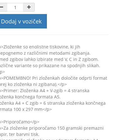
Dodaj v voziček
>Zloženke so enolistne tiskovine, ki jih
repognemo z različnimi metodami zgibanja.
med zgibov lahko izbirate med V, C in Z zgibom.
zlične variante so prikazane na spodnjih slikah.
/p>
p>POMEMBNO! Pri zloženkah določite odprti format
orej ko zloženka ni zgibana).</p>
>Primer: Zloženka A4 + V-zgib = 4 stranska
loženka končnega formata A5.
oženka A4 + C zgib = 6 stranska zloženka končnega
ormata 100 x 297 mm</p>
p>Priporočamo</p>
p>Za zloženke priporočamo 150 gramski premazni
pir, ter barvni tisk.