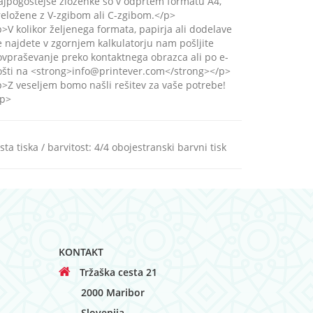
ajpogostejše zloženke so v odprtem formatu A4,
eložene z V-zgibom ali C-zgibom.</p>
>V kolikor željenega formata, papirja ali dodelave
 najdete v zgornjem kalkulatorju nam pošljite
vpraševanje preko kontaktnega obrazca ali po e-
ošti na <strong>info@printever.com</strong></p>
>Z veseljem bomo našli rešitev za vaše potrebe!
/p>
sta tiska / barvitost
:
4/4 obojestranski barvni tisk
KONTAKT
Tržaška cesta 21
2000 Maribor
Slovenija