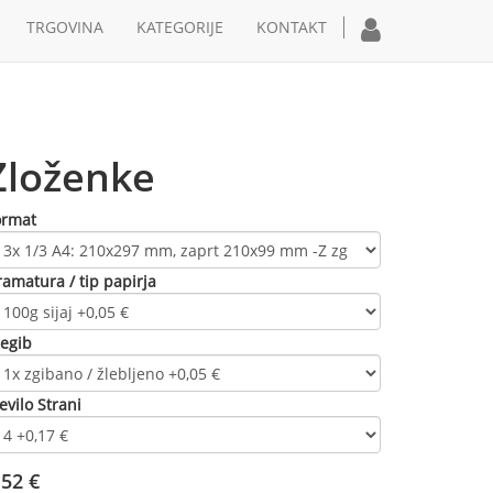
TRGOVINA
KATEGORIJE
KONTAKT
Zloženke
ormat
amatura / tip papirja
regib
evilo Strani
,52
€