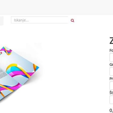
F
Gr
P
Št
0