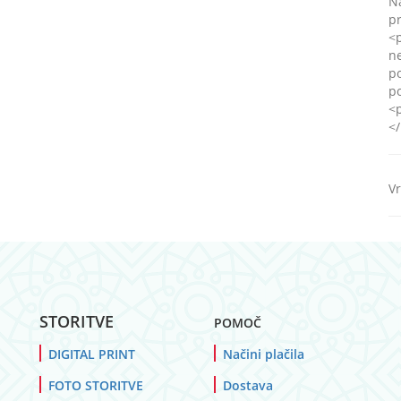
N
pr
<p
ne
po
p
<p
<
Vr
STORITVE
POMOČ
DIGITAL PRINT
Načini plačila
FOTO STORITVE
Dostava