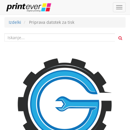
Toggl
navig
Izdelki
Priprava datotek za tisk